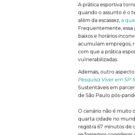
A prática esportiva torn
quando o assunto é o t
além da escassez,
a qua
Frequentemente, essa p
baixos e horários inconv
acumulam empregos, rea
com que a prática espor
vulnerabilizadas.
Ademais, outro aspecto
Pesquisa Viver em SP:
Sustentáveis em parcer
de São Paulo pós-pand
O cenário não é muito d
quarta cidade no mundo
registra 67 minutos de
se fossemos considerar 