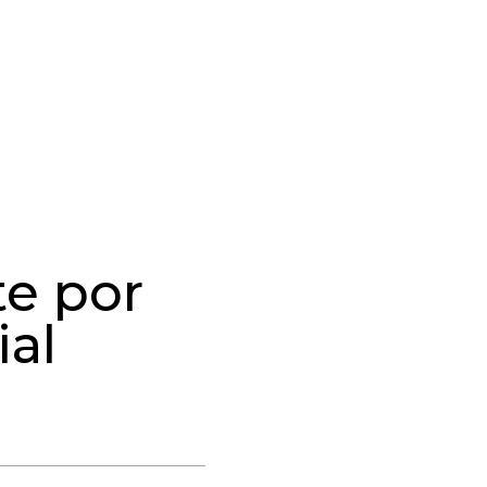
e por
ial