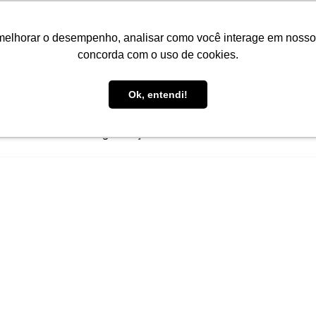
melhorar o desempenho, analisar como você interage em nosso sit
concorda com o uso de cookies.
Ok, entendi!
 doadores
Para Organizações Sociais
Conhecimento
Ca