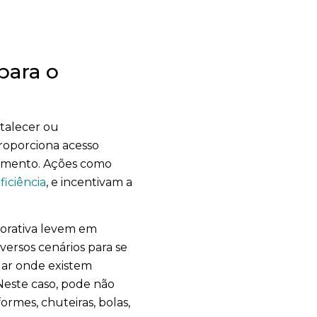
para o
rtalecer ou
roporciona acesso
einamento. Ações como
iciência
, e incentivam a
porativa levem em
versos cenários para se
ar onde existem
Neste caso, pode não
rmes, chuteiras, bolas,