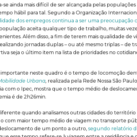
a-se ainda mais difícil de ser alcançada pelas populações
empo hábil para tal. Segundo a Organização Internaciona
lidade dos empregos continua a ser uma preocupação cr
opulação aceita qualquer tipo de trabalho, muitas veze
enientes. Além disso, a fim de terem mais qualidade de vi
lizando jornadas duplas – ou até mesmo triplas – de tra
tiva seja o último item na lista de prioridades no cotidi
 importante neste quadro é o tempo de locomoção dentr
 Mobilidade Urbana
,
realizada pela Rede Nossa São Paulo 
ia com o Ipec, mostra que o tempo médio de deslocamen
emia é de 2h26min.
iferente quando analisamos outras cidades do território 
 com maior tempo médio de viagem no transporte públi
 deslocamento de um ponto a outro,
segundo relatório d
que esse tempo refere-se à viagem entre a residência e o