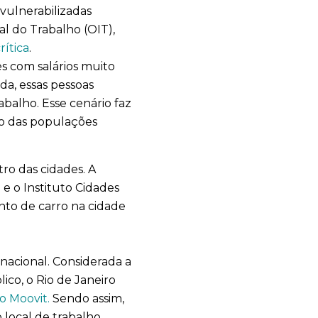
 vulnerabilizadas
l do Trabalho (OIT),
ítica
.
s com salários muito
da, essas pessoas
balho. Esse cenário faz
ano das populações
o das cidades. A
e o Instituto Cidades
to de carro na cidade
nacional. Considerada a
co, o Rio de Janeiro
o Moovit.
Sendo assim,
 local de trabalho,