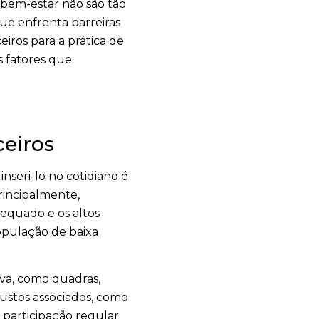
o bem-estar não são tão
ue enfrenta barreiras
eiros para a prática de
s fatores que
ceiros
nseri-lo no cotidiano é
principalmente,
dequado e os altos
opulação de baixa
va, como quadras,
ustos associados, como
 participação regular